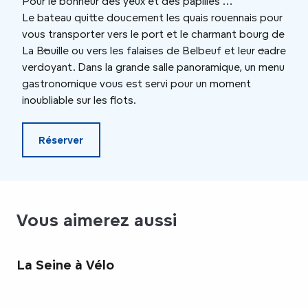
Pour le bonheur des yeux et des papilles …
Le bateau quitte doucement les quais rouennais pour
Déje
vous transporter vers le port et le charmant bourg de
l’ab
La Bouille ou vers les falaises de Belbeuf et leur cadre
sauv
verdoyant. Dans la grande salle panoramique, un menu
Tous
gastronomique vous est servi pour un moment
inoubliable sur les flots.
Réserver
Vous aimerez aussi
La Seine à Vélo