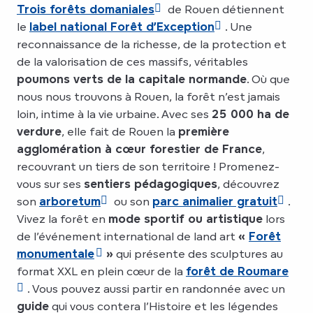
Trois forêts domaniales
de Rouen détiennent
le
label national Forêt d’Exception
. Une
reconnaissance de la richesse, de la protection et
de la valorisation de ces massifs, véritables
poumons verts de la capitale normande
. Où que
nous nous trouvons à Rouen, la forêt n’est jamais
loin, intime à la vie urbaine. Avec ses
25 000 ha de
verdure
, elle fait de Rouen la
première
agglomération à cœur forestier de France
,
recouvrant un tiers de son territoire ! Promenez-
vous sur ses
sentiers pédagogiques
, découvrez
son
arboretum
ou son
parc animalier gratuit
.
Vivez la forêt en
mode sportif ou artistique
lors
de l’événement international de land art
«
Forêt
monumentale
»
qui présente des sculptures au
format XXL en plein cœur de la
forêt de Roumare
. Vous pouvez aussi partir en randonnée avec un
guide
qui vous contera l’Histoire et les légendes