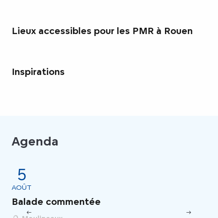
Lieux accessibles pour les PMR à Rouen
Inspirations
Agenda
5
AOÛT
AO
Balade commentée
At
Im