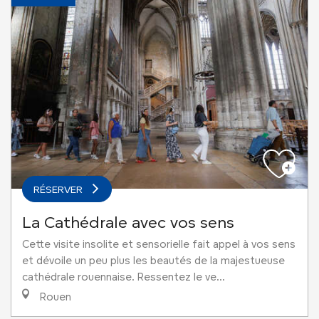
RÉSERVER
La Cathédrale avec vos sens
Cette visite insolite et sensorielle fait appel à vos sens
et dévoile un peu plus les beautés de la majestueuse
cathédrale rouennaise. Ressentez le ve...
Rouen