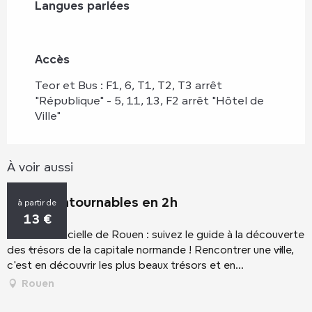
Langues parlées
Langues parlées
Accès
Accès
Teor et Bus : F1, 6, T1, T2, T3 arrêt
"République" - 5, 11, 13, F2 arrêt "Hôtel de
Ville"
À voir aussi
Les incontournables en 2h
L
à partir de
13
€
La visite officielle de Rouen : suivez le guide à la découverte
C
des trésors de la capitale normande ! Rencontrer une ville,
d
c'est en découvrir les plus beaux trésors et en...
c
d
Rouen