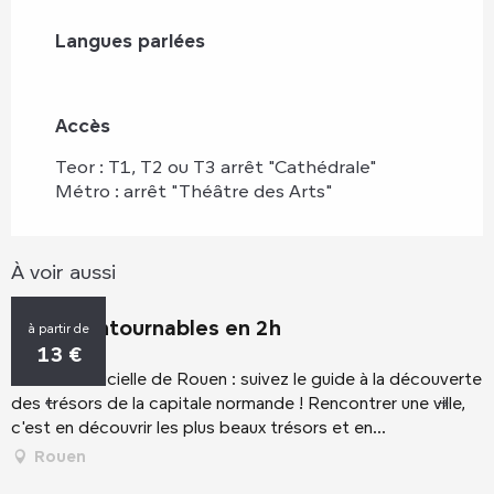
Langues parlées
Langues parlées
Accès
Accès
Teor : T1, T2 ou T3 arrêt "Cathédrale"
Métro : arrêt "Théâtre des Arts"
À voir aussi
Les incontournables en 2h
L
à partir de
13
€
La visite officielle de Rouen : suivez le guide à la découverte
C
des trésors de la capitale normande ! Rencontrer une ville,
d
c'est en découvrir les plus beaux trésors et en...
c
d
Rouen