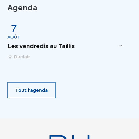
Agenda
7
AOÛT
AO
Les vendredis au Taillis
Un
de
Duclair
Tout l’agenda