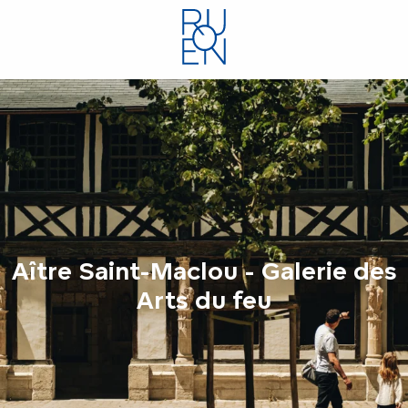
Aller
au
contenu
principal
Aître Saint-Maclou - Galerie des
Arts du feu