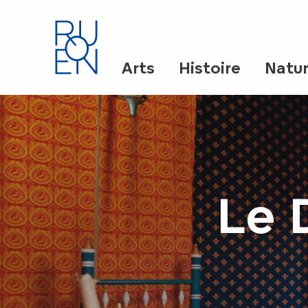
Aller
au
contenu
principal
Arts
Histoire
Natu
Le 