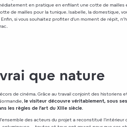
mmédiatement en pratique en enfilant une cotte de mailles e
 cotte de mailles pour la tunique. Isabelle, la domestique, v
nfin, si vous souhaitez profiter d’un moment de répit, n’h
rac.
vrai que nature
cors de cinéma. Grâce au travail conjoint des historiens e
Normandie,
le visiteur découvre véritablement, sous se
s les règles de l’art du XIIIe siècle
.
l’ensemble des acteurs du projet a reconstitué l’intérieur
e, enlumineuse… toutes et tous ont œuvré pour que ces ob