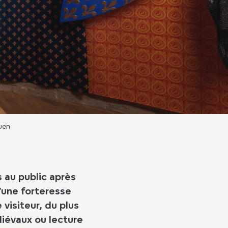
uen
 au public après
’une forteresse
 visiteur, du plus
iévaux ou lecture