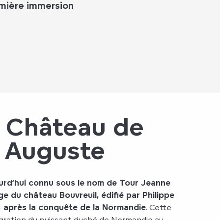
remière immersion
x Château de
e Auguste
urd’hui connu sous le nom de Tour Jeanne
ige du château Bouvreuil, édifié par Philippe
5 après la conquête de la Normandie
. Cette
égration du puissant duché de Normandie au