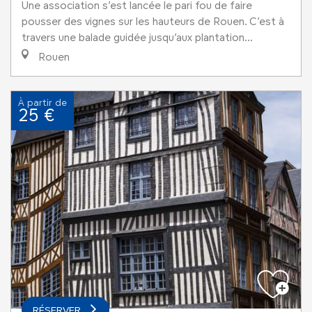
Une association s’est lancée le pari fou de faire
pousser des vignes sur les hauteurs de Rouen. C’est à
travers une balade guidée jusqu’aux plantation...
Rouen
À partir de
25 €
RÉSERVER