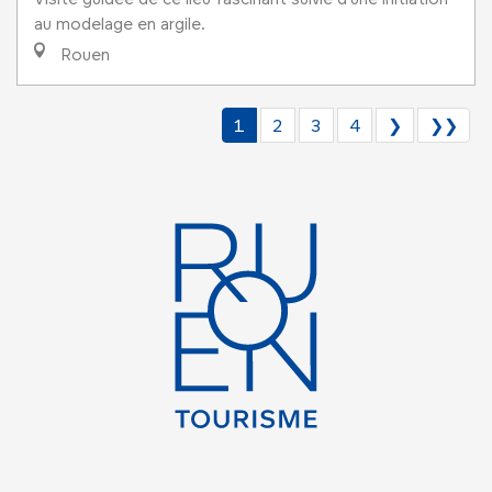
au modelage en argile.
Rouen
1
2
3
4
❯
❯❯