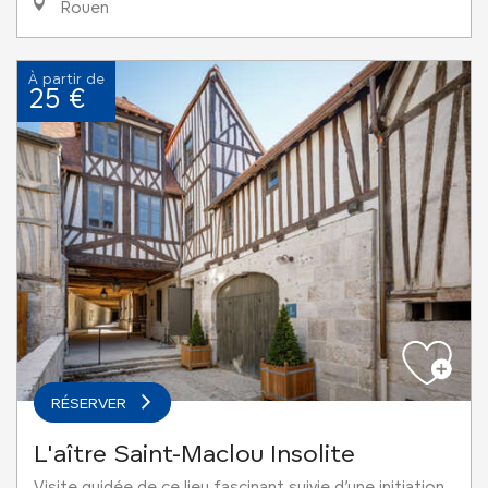
Rouen
À partir de
25 €
RÉSERVER
L'aître Saint-Maclou Insolite
Visite guidée de ce lieu fascinant suivie d’une initiation