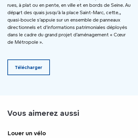
rues, à plat ou en pente, en ville et en bords de Seine. Au
« p
départ des quais jusqu’à la place Saint-Marc, cette
pay
quasi-boucle s’appuie sur un ensemble de panneaux
par
directionnels et d’informations patrimoniales déployés
d’a
dans le cadre du grand projet d’aménagement « Cœur
leu
de Métropole ».
pra
Télécharger
Vous aimerez aussi
Louer un vélo