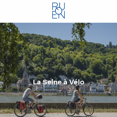
Aller
au
contenu
principal
La Seine à Vélo