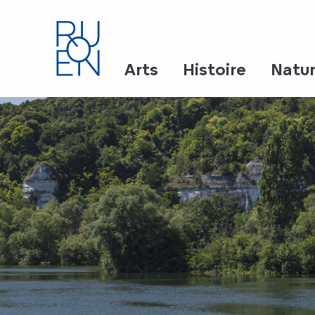
Aller
au
contenu
principal
Arts
Histoire
Natu