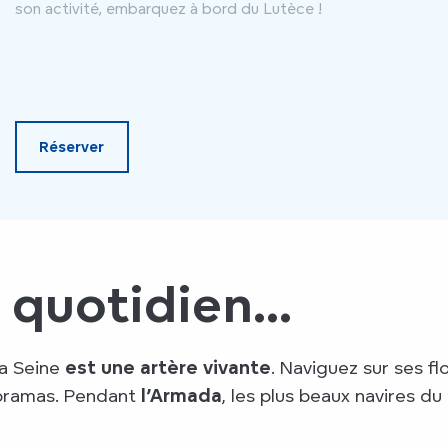
son activité, embarquez à bord du Lutèce !
Réserver
 quotidien...
 la Seine
est une artère vivante
. Naviguez sur ses f
noramas. Pendant
l’Armada
, les plus beaux navires 