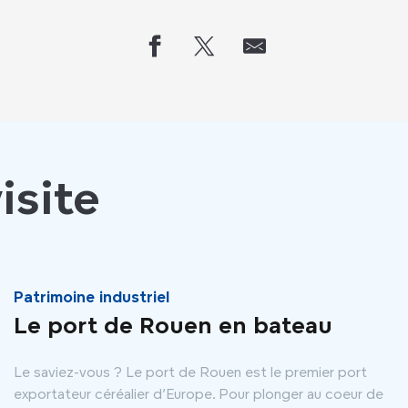
isite
Patrimoine industriel
Le port de Rouen en bateau
Le saviez-vous ? Le port de Rouen est le premier port
exportateur céréalier d’Europe. Pour plonger au coeur de