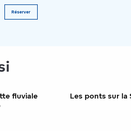
Réserver
si
te fluviale
Les ponts sur la
o