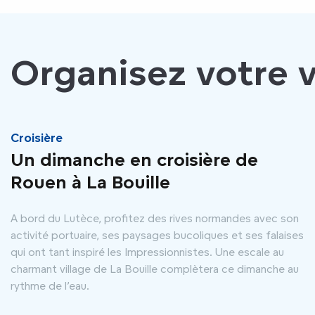
Organisez votre v
Croisière
Un dimanche en croisière de
Rouen à La Bouille
A bord du Lutèce, profitez des rives normandes avec son
activité portuaire, ses paysages bucoliques et ses falaises
qui ont tant inspiré les Impressionnistes. Une escale au
charmant village de La Bouille complètera ce dimanche au
rythme de l’eau.