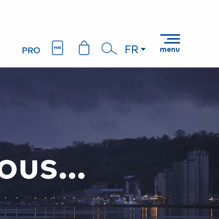
FR
menu
Recherche
ous...