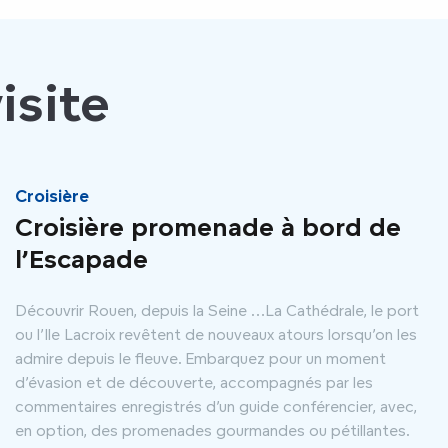
isite
Croisière
Croisière promenade à bord de
l’Escapade
Découvrir Rouen, depuis la Seine …La Cathédrale, le port
ou l’Ile Lacroix revêtent de nouveaux atours lorsqu’on les
admire depuis le fleuve. Embarquez pour un moment
d’évasion et de découverte, accompagnés par les
commentaires enregistrés d’un guide conférencier, avec,
en option, des promenades gourmandes ou pétillantes.