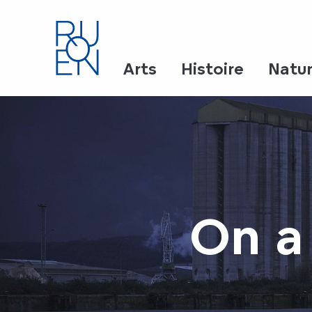
Aller
au
contenu
principal
Arts
Histoire
Natu
On a 