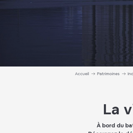
Accueil
Patrimoines
In
La v
À bord du ba