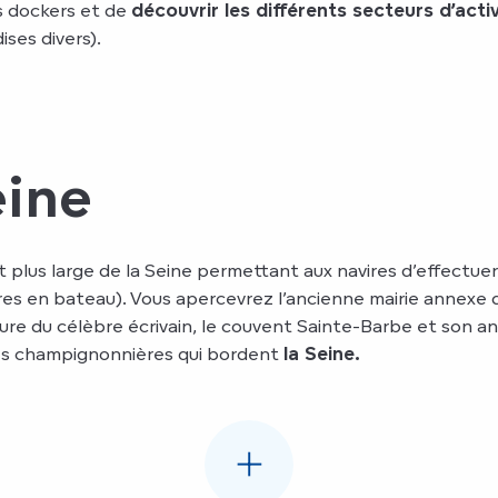
s dockers et de
découvrir les différents secteurs d’acti
ses divers).
Demi-tour toute !
eine
t plus large de la Seine permettant aux navires d’effectue
es en bateau). Vous apercevrez l’ancienne mairie annexe d
ure du célèbre écrivain, le couvent Sainte-Barbe et son anc
en blé, sel, s
es champignonnières qui bordent
la Seine.