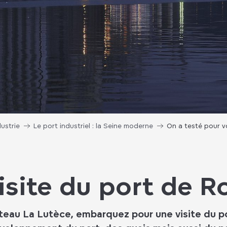
dustrie
Le port industriel : la Seine moderne
On a testé pour v
isite du port de 
teau La Lutèce, embarquez pour une visite du p