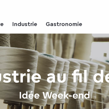
re
Industrie
Gastronomie
strie au fil d
Idée Week-end