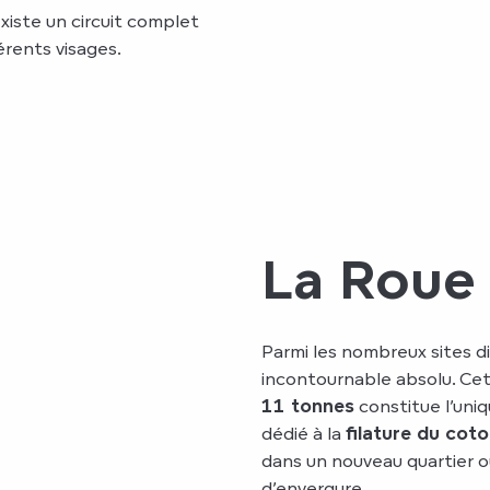
xiste un circuit complet
rents visages.
La Roue 
Parmi les nombreux sites d
incontournable absolu. C
11 tonnes
constitue l’uniq
dédié à la
filature du cot
dans un nouveau quartier où
d’envergure.