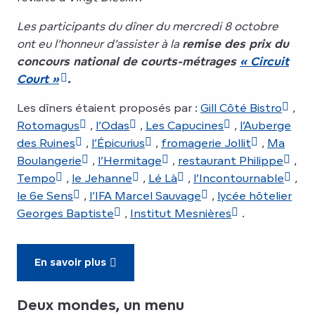
Les participants du dîner du mercredi 8 octobre
ont eu l’honneur d’assister à la
remise des prix du
concours national de courts-métrages
« Circuit
Court »
.
Les dîners étaient proposés par :
Gill Côté Bistro
,
Rotomagus
,
l’Odas
,
Les Capucines
,
l’Auberge
des Ruines
,
l’Épicurius
,
fromagerie Jollit
,
Ma
Boulangerie
,
l’Hermitage
,
restaurant Philippe
,
Tempo
,
le Jehanne
,
Lé Là
,
l’Incontournable
,
le 6e Sens
,
l’IFA Marcel Sauvage
,
lycée hôtelier
Georges Baptiste
,
Institut Mesnières
.
En savoir plus
Deux mondes, un menu