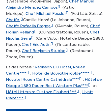
(Watanabe Ryouri-mise, Japon),
Chef Manuel
Alejandro Mendez Campos
(Astro,
Mexique),
Chef Michaël Fessler
(Fud Läb, Suisse),
Cheffe
Camille Hervé (Le Jehanne, Rouen),
Cheffe Rafaella Bragga
(l’Aumale, Rouen),
Chef
Florian Relland
(Quindici trattoria, Rouen),
Chef
Nicolas Serra
(Café Victor Hôtel de Dieppe 1880,
Rouen),
Chef Eric Autin
(l’Incontournable,
Rouen),
Chef Benjamin Stubbe
(Restaurant
Zoom, Rouen).
Et des hôtels :
Radisson Blu Hotel, Rouen
Centre****
,
Hôtel de Bourgtheroulde*****
,
Novotel Rouen Centre Cathédrale****
,
Hôtel de
Dieppe 1880 Rouen Best Western Plus****
et
Hôtel Littéraire Gustave Flaubert****
,
Hyatt
Place****
.