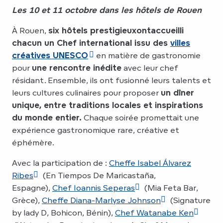
Les 10 et 11 octobre dans les hôtels de Rouen
À Rouen,
six hôtels prestigieux
ont
accueilli
chacun un Chef international issu des
villes
créatives UNESCO
en matière de gastronomie
pour
une rencontre inédite
avec leur chef
résidant. Ensemble, ils ont fusionné leurs talents et
leurs cultures culinaires pour proposer
un dîner
unique, entre traditions locales et inspirations
du monde entier.
Chaque soirée promettait une
expérience gastronomique rare, créative et
éphémère.
Avec la participation de :
Cheffe Isabel Álvarez
Ribes
(En Tiempos De Maricastaña,
Espagne),
Chef Ioannis Seperas
(Mia Feta Bar,
Grèce),
Cheffe Diana-Marlyse Johnson
(Signature
by lady D, Bohicon, Bénin),
Chef Watanabe Ken