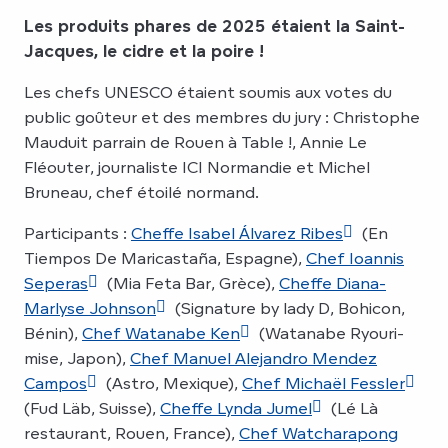
Les produits phares de 2025 étaient la Saint-
Jacques, le cidre et la poire !
Les chefs UNESCO étaient soumis aux votes du
public goûteur et des membres du jury : Christophe
Mauduit parrain de Rouen à Table !, Annie Le
Fléouter, journaliste ICI Normandie et Michel
Bruneau, chef étoilé normand.
Participants :
Cheffe Isabel Álvarez Ribes
(En
Tiempos De Maricastaña, Espagne),
Chef Ioannis
Seperas
(Mia Feta Bar, Grèce),
Cheffe Diana-
Marlyse Johnson
(Signature by lady D, Bohicon,
Bénin),
Chef Watanabe Ken
(Watanabe Ryouri-
mise, Japon),
Chef Manuel Alejandro Mendez
Campos
(Astro, Mexique),
Chef Michaël Fessler
(Fud Läb, Suisse),
Cheffe Lynda Jumel
(Lé Là
restaurant, Rouen, France),
Chef Watcharapong