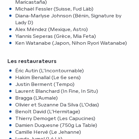
Maricastaña)
Michaël Fessler (Suisse, Fud Läb)
Diana-Marlyse Johnson (Bénin, Signature by
Lady D)
Alex Méndez (Mexique, Astro)
Yiannis Seperas (Grèce, Mia Feta)
Ken Watanabe (Japon, Nihon Ryori Watanabe)
Les restaurateurs
Éric Autin (L’Incontournable)
Hakim Benallal (Le 6e sens)
Justin Berment (Tempo)
Laurent Blanchard (In Fine, In Situ)
Bragga (L’Aumale)
Olivier et Suzanne Da Silva (L’Odas)
Benoît David (L’Hermitage)
Thierry Demoget (Les Capucines)
Damien Duquesne (750g La Table)
Camille Hervé (Le Jehanne)
Lynda Jumel (Lé Là)