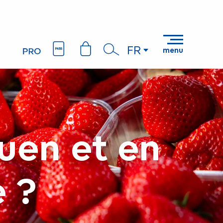
FR
menu
Recherche
uen et en
e ?