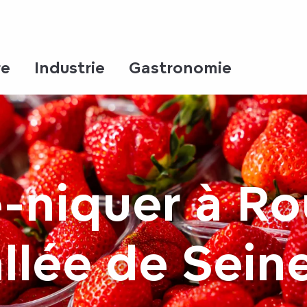
re
Industrie
Gastronomie
-niquer à Ro
llée de Sein