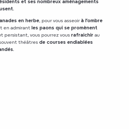
résidents et ses nombreux aménagements
musent
.
anades en herbe
, pour vous asseoir
à l’ombre
t en admirant
les paons qui se promènent
veut persistant, vous pourrez vous
rafraichir
au
souvent théâtres
de courses endiablées
andés
.