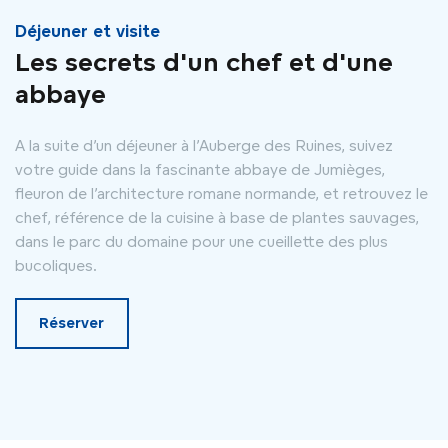
Déjeuner et visite
Les secrets d'un chef et d'une
abbaye
A la suite d’un déjeuner à l’Auberge des Ruines, suivez
votre guide dans la fascinante abbaye de Jumièges,
fleuron de l’architecture romane normande, et retrouvez le
chef, référence de la cuisine à base de plantes sauvages,
dans le parc du domaine pour une cueillette des plus
bucoliques.
Réserver