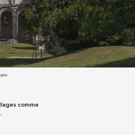
èges
villages comme
n.