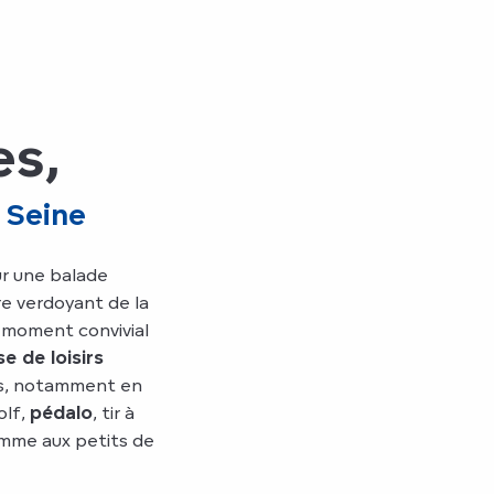
es,
e Seine
ur une balade
re verdoyant de la
 moment convivial
e de loisirs
és, notamment en
olf,
pédalo
, tir à
mme aux petits de