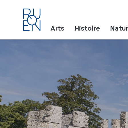
Aller
au
contenu
principal
Arts
Histoire
Natu