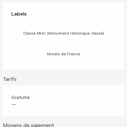
Offres de prestations
Labels
Labels
Classé MHC (Monument Historique classé)
Musée de France
Tarifs
Gratuité
—
Moyens de paiement