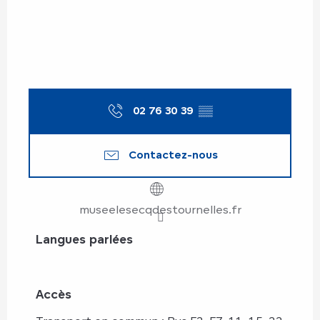
02 76 30 39
▒▒
Contactez-nous
museelesecqdestournelles.fr
Langues parlées
Langues parlées
Accès
Accès