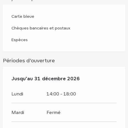
Carte bleue
Chèques bancaires et postaux
Espèces
Périodes d'ouverture
Du
Jusqu'au
2 janvier 2026
31 décembre 2026
au
31 décembre 2026
Lundi
14:00 - 18:00
Mardi
Fermé