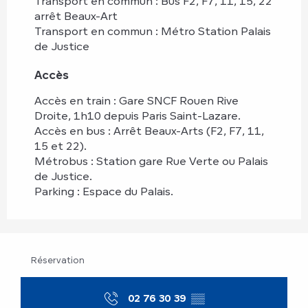
Transport en commun : Bus F2, F7, 11, 15, 22
arrêt Beaux-Art
Transport en commun : Métro Station Palais
de Justice
Accès
Accès
Accès en train : Gare SNCF Rouen Rive
Droite, 1h10 depuis Paris Saint-Lazare.
Accès en bus : Arrêt Beaux-Arts (F2, F7, 11,
15 et 22).
Métrobus : Station gare Rue Verte ou Palais
de Justice.
Parking : Espace du Palais.
Réservation
02 76 30 39
▒▒