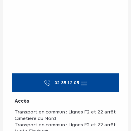
02 35 12 05
▒▒
Accès
Accès
Transport en commun : Lignes F2 et 22 arrêt
Cimetière du Nord
Transport en commun : Lignes F2 et 22 arrêt
Lycée Flaubert