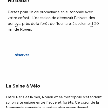
Hu dada !
Fro
Partez pour 1h de promenade en autonomie avec
Savo
votre enfant ! L’occasion de découvrir l’univers des
atyp
poneys, près de la forêt de Roumare, à seulement 20
min de Rouen.
Réserver
La Seine à Vélo
Entre Paris et la mer, Rouen et sa métropole s’étendent
sur un site unique entre fleuve et forêts. Ce cœur de la
Normandie possède un patrimoine exceptionnel,