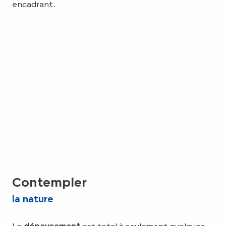
encadrant.
Contempler
la nature
Le
dépaysement
est total à seulement quelques