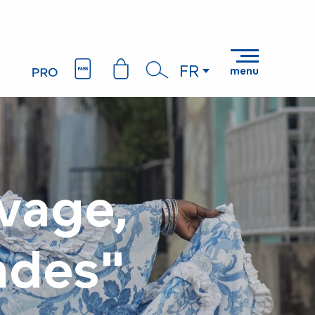
FR
menu
Recherche
vage,
ndes"