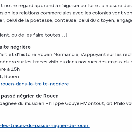
t notre regard apprend à s’aiguiser au fur et à mesure des
ion les relations commerciales avec les colonies vont veni
ier, celui de la poétesse, conteuse, celui du citoyen, eng
ient, ou de les faire toutes… !
aite négrière
art et d’histoire Rouen Normandie, s’appuyant sur les rec
mènera sur les traces visibles dans nos rues des enjeux du
bre à 15h
t, Rouen
rouen-dans-la-traite-negriere
u passé négrier de Rouen
agnée du musicien Philippe Gouyer-Montout, dit Philo vous 
-les-traces-du-passe-negrier-de-rouen