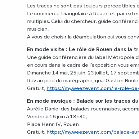
Les traces ne sont pas toujours perceptibles e
Le commerce triangulaire à Rouen et par extens
multiples. Celui du chercheur, guide conférenc
musicien.
A vous de choisir la déambulation qui vous conv
En mode visite : Le rôle de Rouen dans la tr
Une guide conférencière du label Métropole d’
en cours dans le cadre de l’exposition vous em
Dimanche 14 mai, 25 juin, 23 juillet, 17 septem
Rdv au pied du marégraphe, quai Gaston Boule
Gratuit,
https://my.weezevent.com/le-role-de-
En mode musique : Balade sur les traces d
Aurélie Daniel des balades rouennaises, accomp
Vendredi 16 juin à 18h30,
Place Henri IV, Rouen
Gratuit,
https://my.weezevent.com/balade-sur