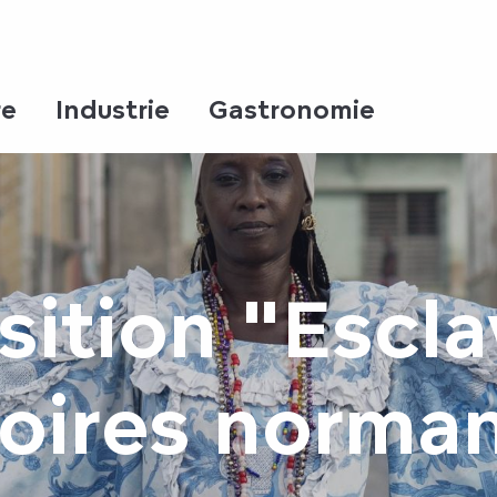
re
Industrie
Gastronomie
sition "Escla
ires norma