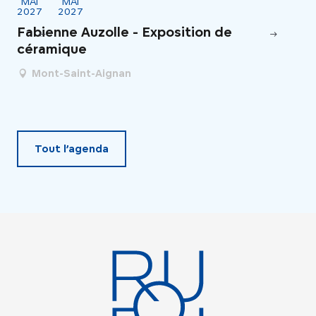
MAI
MAI
AO
2027
2027
Im
Fabienne Auzolle - Exposition de
céramique
Mont-Saint-Aignan
Tout l’agenda