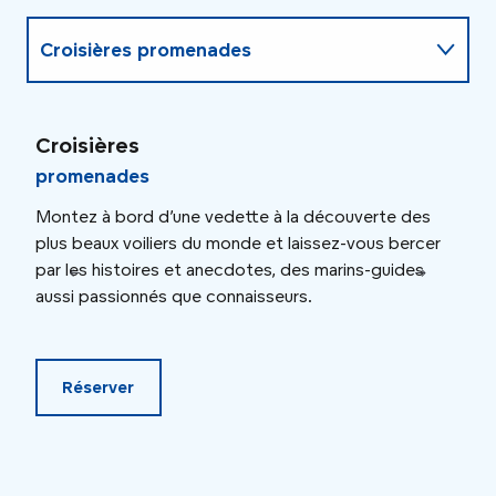
Croisières promenades
Montées et descentes de Seine
Croisières
Cro
promenades
pet
Repas-croisière
Montez à bord d’une vedette à la découverte des
Quoi
plus beaux voiliers du monde et laissez-vous bercer
déje
par les histoires et anecdotes, des marins-guides
d’un
aussi passionnés que connaisseurs.
thé 
Réserver