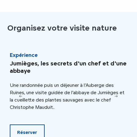
Organisez votre visite nature
Expérience
Exp
Jumièges, les secrets d'un chef et d'une
Foo
abbaye
Une 
Une randonnée puis un déjeuner à l’Auberge des
Donn
Ruines, une visite guidée de l’abbaye de Jumièges et
lors
la cueillette des plantes sauvages avec le chef
marc
Christophe Mauduit.
savoi
thém
Réserver