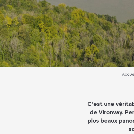
Accue
C’est une véritab
de Vironvay. Pe
plus beaux panor
so