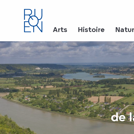
Aller
au
contenu
principal
Arts
Histoire
Natu
de 