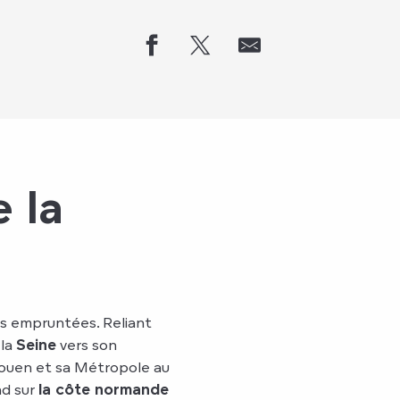
 la
us empruntées. Reliant
 la
Seine
vers son
ouen et sa Métropole au
nd sur
la côte normande