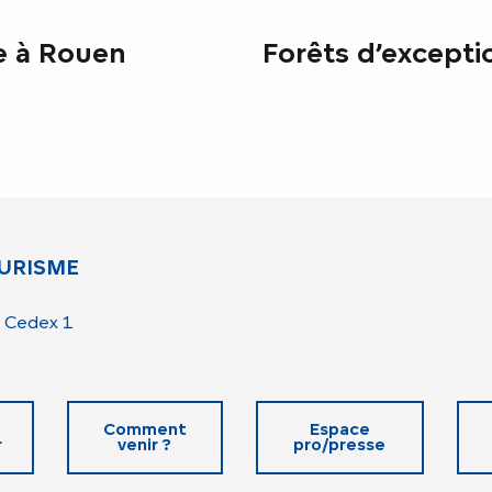
e à Rouen
Forêts d’excepti
URISME
 Cedex 1
Comment
Espace
r
venir ?
pro/presse