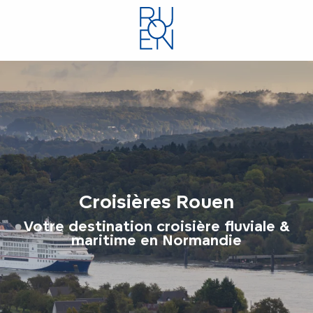
Aller
au
contenu
principal
Croisières Rouen
Votre destination croisière fluviale &
maritime en Normandie