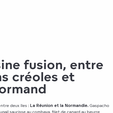
ine fusion, entre
ns créoles et
 normand
ntre deux îles :
La Réunion et la Normandie.
Gaspacho
ougail saucisse au combava, filet de canard au beurre