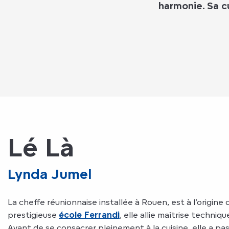
harmonie. Sa cu
Lé Là
Lynda Jumel
La cheffe réunionnaise installée à Rouen, est à l’origine
prestigieuse
école Ferrandi
, elle allie maîtrise techniqu
Avant de se consacrer pleinement à la cuisine, elle a pas