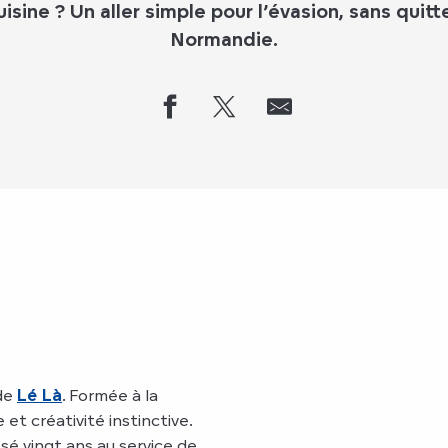
isine ? Un aller simple pour l’évasion, sans quitt
Normandie.
 de
Lé Là
. Formée à la
e et créativité instinctive.
sé vingt ans au service de