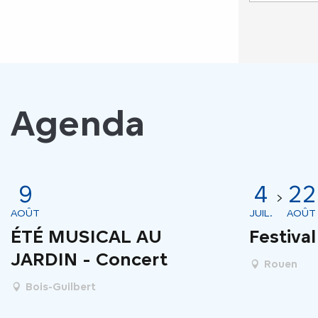
Agenda
9
4
22
AOÛT
JUIL.
AOÛT
ÉTÉ MUSICAL AU
Festiva
JARDIN - Concert
Rouen
Bois-Guilbert