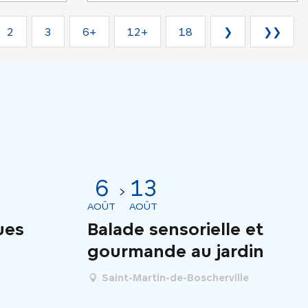
2
3
6+
12+
18
❯
❯❯
6
13
AOÛT
AOÛT
ues
Balade sensorielle et
gourmande au jardin
Saint-Martin-de-Boscherville