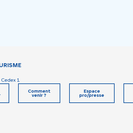
URISME
 Cedex 1
Comment
Espace
r
venir ?
pro/presse