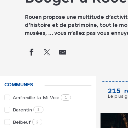
Rouen propose une multitude d’activité
d’histoire et de patrimoine, tout le mo
musées, … vous n’allez pas vous ennuye
COMMUNES
215
r
Le plus g
Amfreville-la-Mi-Voie
1
Barentin
1
Belbeuf
2