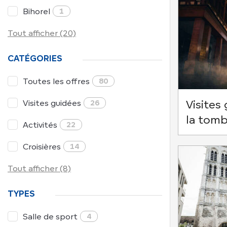
Bihorel
1
Tout afficher (20)
CATÉGORIES
Toutes les offres
80
Visites guidées
26
Visites
la tomb
Activités
22
Croisières
14
Tout afficher (8)
TYPES
Salle de sport
4