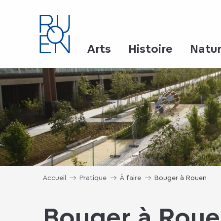
Aller
au
contenu
principal
Arts
Histoire
Natu
Accueil
Pratique
À faire
Bouger à Rouen
Bouger à Rou