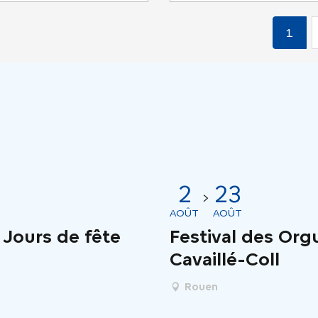
1
2
23
AOÛT
AOÛT
l Jours de fête
Festival des Org
Cavaillé-Coll
Rouen