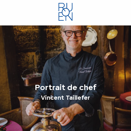
Aller
au
contenu
principal
Portrait de chef
Vincent Taillefer