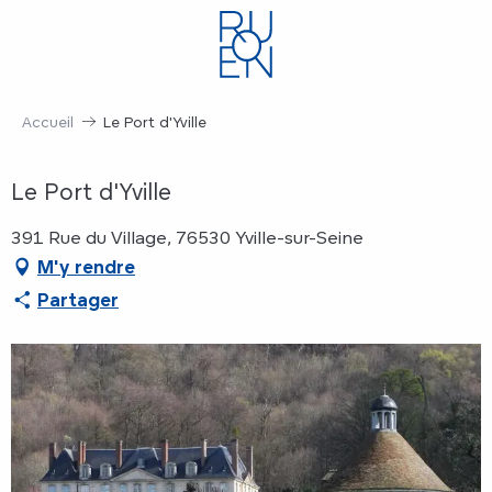
Aller
au
contenu
principal
Accueil
Le Port d'Yville
Le Port d'Yville
391 Rue du Village, 76530 Yville-sur-Seine
M'y rendre
Partager