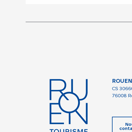
ROUEN
CS 3066
76008 R
No
conta