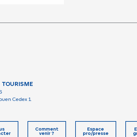
 TOURISME
6
ouen Cedex 1
us
Comment
Espace
E
cter
venir ?
pro/presse
g