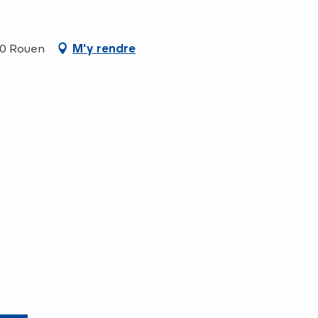
00 Rouen
M'y rendre