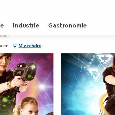
re
Industrie
Gastronomie
 BALL
ouen
M'y rendre