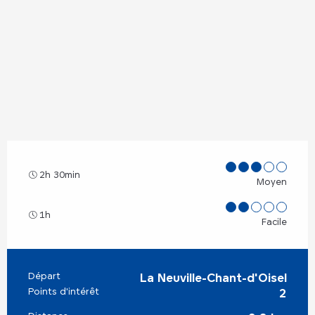
2h 30min
Moyen
1h
Facile
Départ
Informations pratiques
La Neuville-Chant-d'Oisel
Points d'intérêt
2