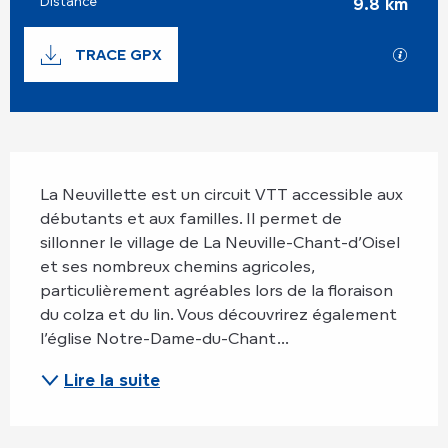
Distance
9.8 km
Documentation
TRACE GPX
SECTI
Description
La Neuvillette est un circuit VTT accessible aux 
débutants et aux familles. Il permet de 
sillonner le village de La Neuville-Chant-d’Oisel 
et ses nombreux chemins agricoles, 
particulièrement agréables lors de la floraison 
du colza et du lin. Vous découvrirez également 
l’église Notre-Dame-du-Chant...
Lire la suite