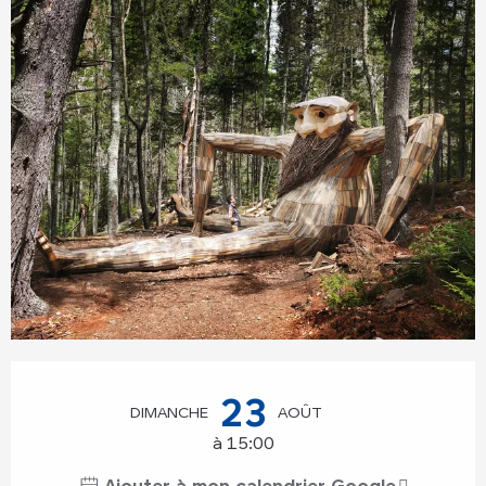
Ouverture et coordonnées
23
DIMANCHE
AOÛT
à 15:00
Ajouter à mon calendrier Google