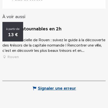
À voir aussi
Les incontournables en 2h
L
à partir de
13
€
La visite officielle de Rouen : suivez le guide à la découverte
C
des trésors de la capitale normande ! Rencontrer une ville,
d
c'est en découvrir les plus beaux trésors et en...
c
d
Rouen
Signaler une erreur