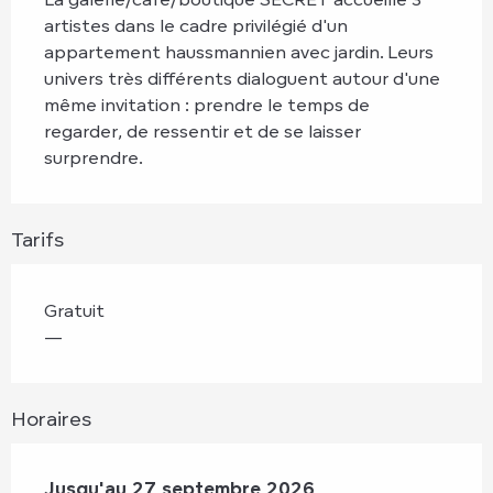
artistes dans le cadre privilégié d'un 
appartement haussmannien avec jardin. Leurs 
univers très différents dialoguent autour d'une 
même invitation : prendre le temps de 
regarder, de ressentir et de se laisser 
surprendre.
Tarifs
Gratuit
—
Horaires
Du
Jusqu'au
12 juin 2026
27 septembre 2026
au
27 septembre 2026