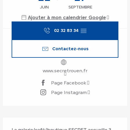
JUIN
SEPTEMBRE
Ajouter à mon calendrier Google
02 32 83 34
▒▒
Contactez-nous
www.secretrouen.fr
Page Facebook
Page Instagram
Description
La galerie/café/boutique SECRET accueille 3 