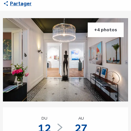
Partager
+4 photos
Ouverture et coordonnées
DU
AU
12
27