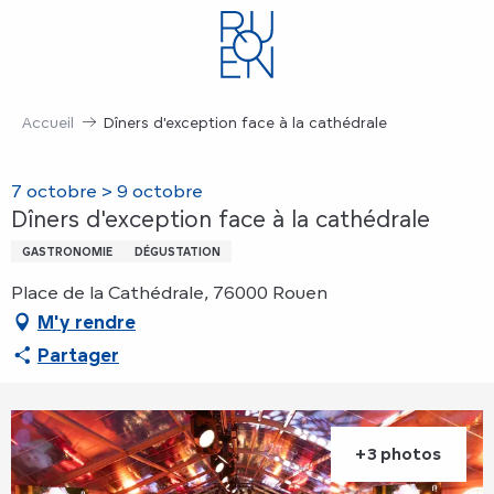
Aller
au
contenu
principal
Accueil
Dîners d'exception face à la cathédrale
7 octobre > 9 octobre
Dîners d'exception face à la cathédrale
GASTRONOMIE
DÉGUSTATION
Place de la Cathédrale, 76000 Rouen
M'y rendre
Partager
+3 photos