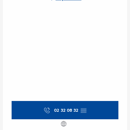
Samedi 17 octobre 2026
Samedi 31 octobre 2026
Samedi 14 novembre 2026
Du
11 décembre 2026
au
12
décembre 2026
02 32 08 32
▒▒