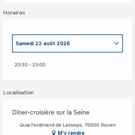
Horaires
Samedi 22 août 2026
Samedi 21 mars 2026
20:30 - 23:00
Samedi 11 avril 2026
Localisation
Samedi 16 mai 2026
Dîner-croisière sur la Seine
Vendredi 19 juin 2026
Quai Ferdinand de Lesseps, 76000 Rouen
Samedi 19 septembre 2026
M'y rendre