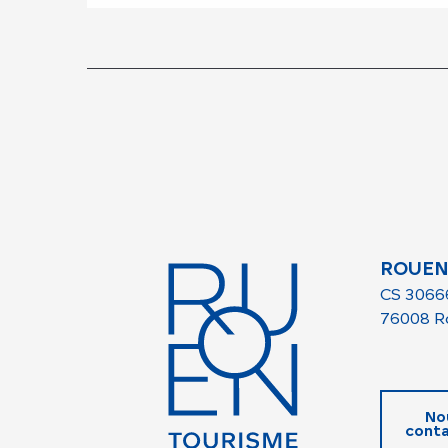
ROUEN
CS 3066
76008 R
No
conta