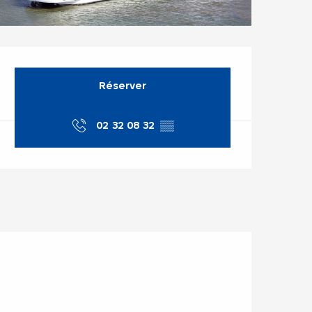
Ouverture et coor
Réserver
02 32 08 32
▒▒