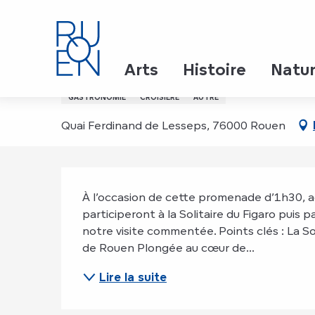
Aller
Accueil
Croisière "Solitaire du Figaro" et visite du p
au
contenu
principal
Croisière "Solitaire du F
Arts
Histoire
Natu
GASTRONOMIE
CROISIÈRE
AUTRE
Quai Ferdinand de Lesseps, 76000 Rouen
Description
À l’occasion de cette promenade d’1h30, admi
participeront à la Solitaire du Figaro puis
notre visite commentée. Points clés : La So
de Rouen Plongée au cœur de...
Lire la suite