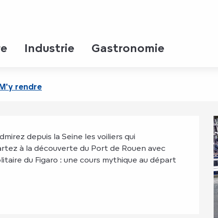
ort
igaro" et visite du port
re
Industrie
Gastronomie
M'y rendre
rez depuis la Seine les voiliers qui 
 partez à la découverte du Port de Rouen avec 
litaire du Figaro : une cours mythique au départ 