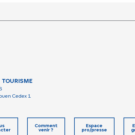
 TOURISME
6
ouen Cedex 1
us
Comment
Espace
E
cter
venir ?
pro/presse
g