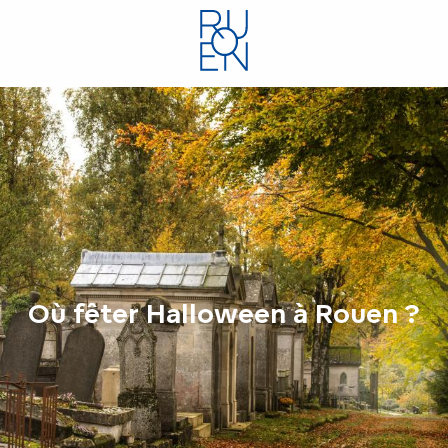
Aller
au
contenu
principal
Où fêter Halloween à Rouen ?