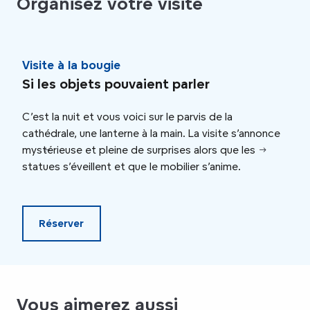
Organisez votre visite
Visite à la bougie
Vis
Si les objets pouvaient parler
Cim
C’est la nuit et vous voici sur le parvis de la
Profi
cathédrale, une lanterne à la main. La visite s’annonce
déco
mystérieuse et pleine de surprises alors que les
roue
statues s’éveillent et que le mobilier s’anime.
Père
Réserver
Vous aimerez aussi