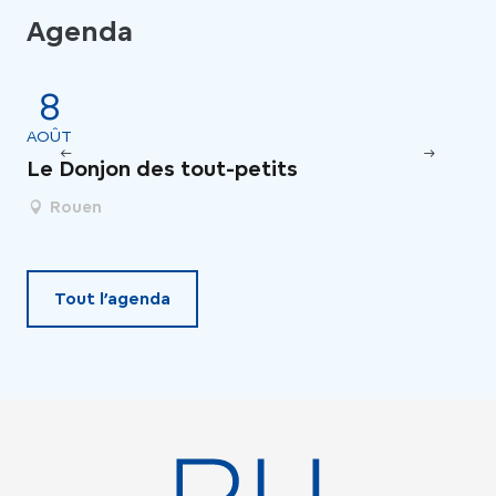
Agenda
8
AOÛT
AO
Le Donjon des tout-petits
Vi
Rouen
Tout l’agenda