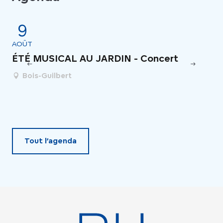
9
AOÛT
JUI
ÉTÉ MUSICAL AU JARDIN - Concert
Fe
Bois-Guilbert
Tout l’agenda