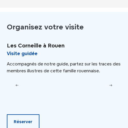
Organisez votre visite
Les Corneille à Rouen
Ro
Visite guidée
Vi
Accompagnés de notre guide, partez sur les traces des
Rou
membres illustres de cette famille rouennaise.
le 
rac
Ger
Réserver