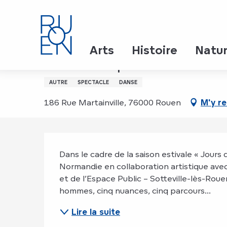
Aller
Accueil
Viriles - Spectacle
au
contenu
principal
Samedi 8 août de 18:00 à 18:45
Arts
Histoire
Natu
Viriles - Spectacle
AUTRE
SPECTACLE
DANSE
186 Rue Martainville, 76000 Rouen
M'y r
Description
Dans le cadre de la saison estivale « Jours
Normandie en collaboration artistique avec 
et de l’Espace Public – Sotteville-lès-Rou
hommes, cinq nuances, cinq parcours...
Lire la suite