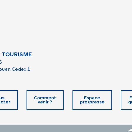
 TOURISME
6
ouen Cedex 1
us
Comment
Espace
E
cter
venir ?
pro/presse
g