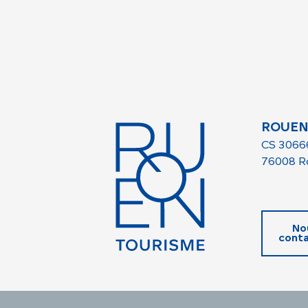
ROUEN
CS 3066
76008 R
No
conta