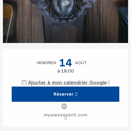
Ouverture et coordonnées
14
VENDREDI
AOÛT
à 18:00
Ajouter à mon calendrier Google
Réserver
my.weezevent.com