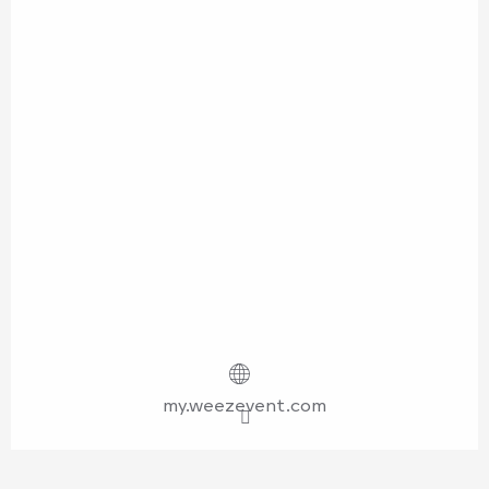
my.weezevent.com