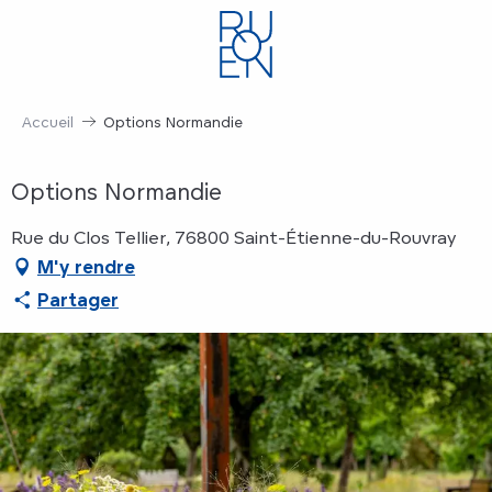
Aller
au
contenu
principal
Accueil
Options Normandie
Options Normandie
Rue du Clos Tellier, 76800 Saint-Étienne-du-Rouvray
M'y rendre
Partager