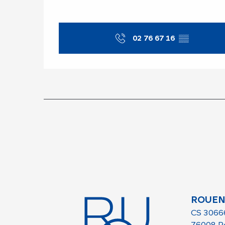
02 76 67 16
▒▒
ROUEN
CS 3066
76008 R