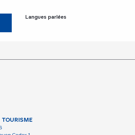
Langues parlées
Langues parlées
 TOURISME
6
ouen Cedex 1