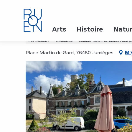
Aller
Accueil
L'Heure des Thés
au
contenu
principal
L'Heure des Thés
Arts
Histoire
Natu
RESTAURANT
BRASSERIE
CUISINE TRADITIONNELLE FRANÇ
Place Martin du Gard, 76480 Jumièges
M'