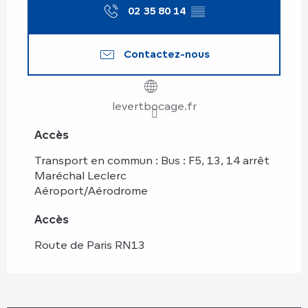
02 35 80 14
▒▒
Contactez-nous
levertbocage.fr
Accès
Accès
Transport en commun : Bus : F5, 13, 14 arrêt
Maréchal Leclerc
Aéroport/Aérodrome
Accès
Accès
Route de Paris RN13