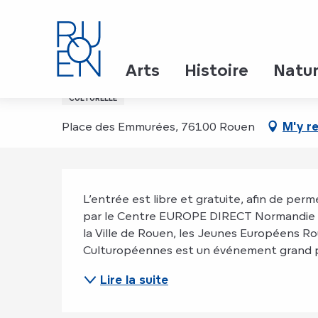
Aller
Accueil
Culturopéennes : un village européen festi
au
contenu
principal
Culturopéennes : un vil
Arts
Histoire
Natu
CULTURELLE
Place des Emmurées, 76100 Rouen
M'y r
Description
L’entrée est libre et gratuite, afin de per
par le Centre EUROPE DIRECT Normandie Ca
la Ville de Rouen, les Jeunes Européens 
Culturopéennes est un événement grand pu
Lire la suite