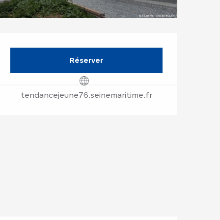
Ouverture et coor
Réserver
tendancejeune76.seinemaritime.fr