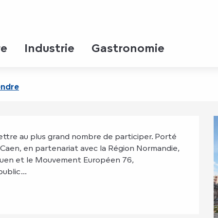
f à Rouen
lage européen festif à Rouen
re
Industrie
Gastronomie
endre
mettre au plus grand nombre de participer. Porté 
en, en partenariat avec la Région Normandie, 
Rouen et le Mouvement Européen 76, 
blic...