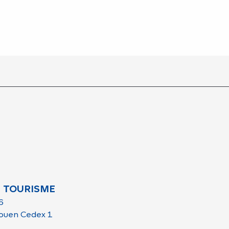
 TOURISME
6
ouen Cedex 1