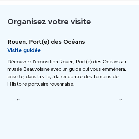
Organisez votre visite
Rouen, Port(e) des Océans
Gu
vi
Visite guidée
Vi
Découvrez l’exposition Rouen, Port(e) des Océans au
musée Beauvoisine avec un guide qui vous emmènera,
Des
ensuite, dans la ville, à la rencontre des témoins de
duc
l’Histoire portuaire rouennaise.
cad
con
rue
Des
tré
cap