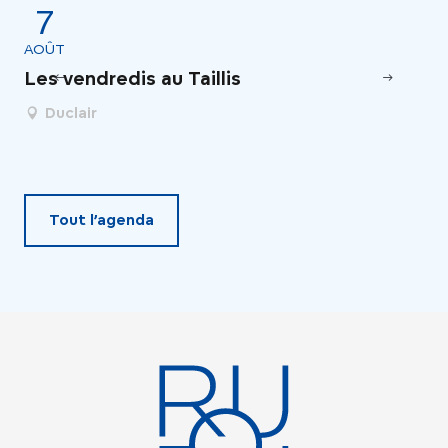
7
AOÛT
AO
Les vendredis au Taillis
Un
de
Duclair
Tout l’agenda