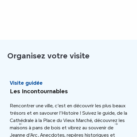
Organisez votre visite
Visite guidée
Visi
Les Incontournables
Foo
Rencontrer une ville, c’est en découvrir les plus beaux
Donn
trésors et en savourer l’Histoire ! Suivez le guide, de la
lors
Cathédrale à la Place du Vieux Marché, découvrez les
ou m
maisons à pans de bois et vibrez au souvenir de
savoi
Jeanne d’Arc. Anecdotes, repères historiques et
thém