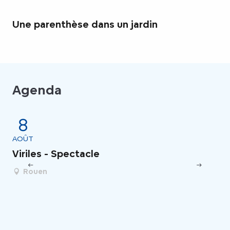
Une parenthèse dans un jardin
Agenda
8
AOÛT
AO
Viriles - Spectacle
Le
Rouen