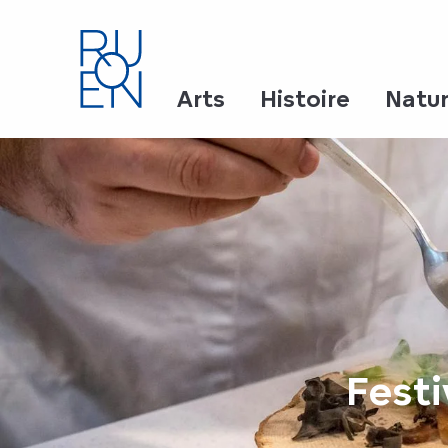
Aller
au
contenu
principal
Arts
Histoire
Natu
Festi