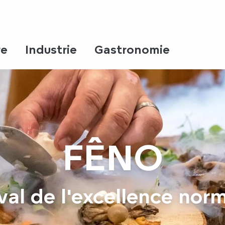
re
Industrie
Gastronomie
FÊNO
val de l'excellence no