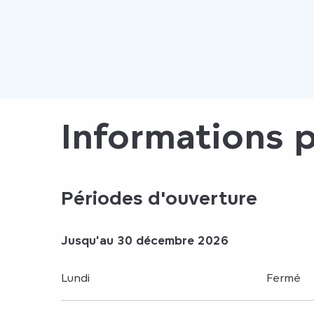
Informations 
Périodes d'ouverture
Du
Jusqu'au
1 janvier 2026
30 décembre 2026
au
30 décembre 2026
Lundi
Fermé