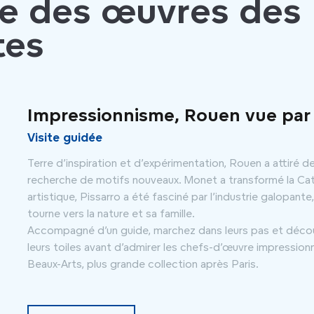
te des œuvres des 
tes
Impressionnisme, Rouen vue par
Visite guidée
Terre d’inspiration et d’expérimentation, Rouen a attiré d
recherche de motifs nouveaux. Monet a transformé la Cat
artistique, Pissarro a été fasciné par l’industrie galopant
tourne vers la nature et sa famille.
Accompagné d’un guide, marchez dans leurs pas et déco
leurs toiles avant d’admirer les chefs-d’œuvre impressio
Beaux-Arts, plus grande collection après Paris.