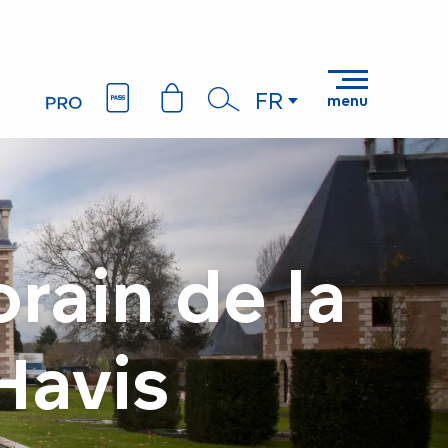
FR
menu
Recherche
rain de la
Havis