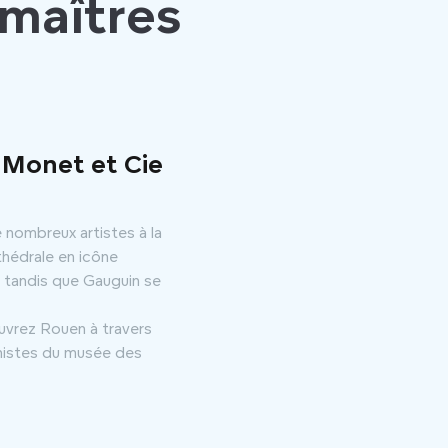
maîtres
 Monet et Cie
e nombreux artistes à la
hédrale en icône
e, tandis que Gauguin se
uvrez Rouen à travers
nnistes du musée des