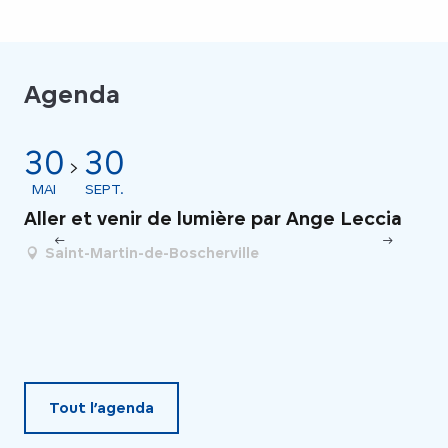
Agenda
30
30
2
MAI
SEPT.
JAN
20
Aller et venir de lumière par Ange Leccia
Mo
Saint-Martin-de-Boscherville
co
Tout l’agenda